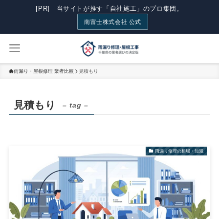
[PR] 当サイトが推す「自社施工」のプロ集団。
南富士株式会社 公式
雨漏り・屋根修理 業者比較
見積もり
見積もり
– tag –
雨漏り修理の相場・知識