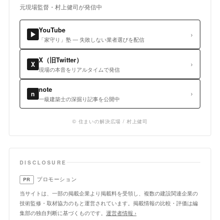
元現場監督・村上健司が発信中
YouTube
›
▶
「家守り」塾 — 失敗しない業者選びを配信
X（旧Twitter）
›
X
現場の本音をリアルタイムで発信
note
›
n
一級建築士の深掘り記事を公開中
© 住まいの解決広場 / 村上健司
DISCLOSURE
プロモーション
PR
当サイトは、一部の掲載企業より掲載料を受領し、複数の建設関連企業の
技術監修・取材協力のもと運営されています。掲載情報の比較・評価は編
集部の独自判断に基づくものです。
運営者情報 ›