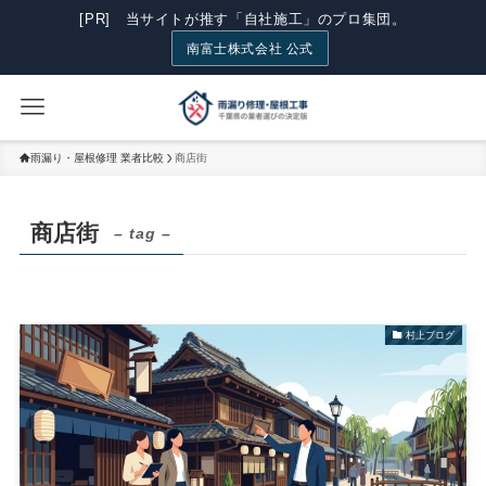
[PR] 当サイトが推す「自社施工」のプロ集団。
南富士株式会社 公式
雨漏り・屋根修理 業者比較
商店街
商店街
– tag –
村上ブログ