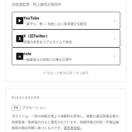
元現場監督・村上健司が発信中
YouTube
›
▶
「家守り」塾 — 失敗しない業者選びを配信
X（旧Twitter）
›
X
現場の本音をリアルタイムで発信
note
›
n
一級建築士の深掘り記事を公開中
© 住まいの解決広場 / 村上健司
DISCLOSURE
プロモーション
PR
当サイトは、一部の掲載企業より掲載料を受領し、複数の建設関連企業の
技術監修・取材協力のもと運営されています。掲載情報の比較・評価は編
集部の独自判断に基づくものです。
運営者情報 ›